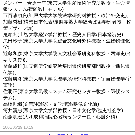
メンバー 合原一幸(東京大学生産技術研究所教授・生命情
報システム/複雑数理モデル)、
五百籏頭真(神戸大学大学院法学研究科教授・政治外交史)、
加藤秀樹(構想日本代表/慶應義塾大学総合政策学部教授・政
策デザイン論)、
鬼頭宏(上智大学経済学部教授・歴史人日学/日本経済史)、
黒田玲子(東京大学大学院総合文化研究科教授・生物物理化
学)、
近藤和彦(東京大学大学院人文社会系研究科教授・西洋史(イ
ギリス史))、
斎藤成也(国立遺伝学研究所集団遺伝研究部門教授・進化遺
伝学)、
佐藤勝彦(東京大学大学院理学系研究科教授・宇宙物理学/宇
宙論)、
住明正(東京大学気候システム研究センター教授・気候シス
テム)、
高橋世織(文芸評論家・文学理論/映像文化論)
筒井清忠(帝京大学文学部教授・日本文化学/歴史社会学)
南淵明宏(大和成和病院心臓病センター長・心臓外科)
2006/06/19 13:19