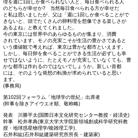
理を週に1回しか食ベられない人と、毎日食ベられる人
のどちらが幸せか? 当然毎日食べられる方が幸せだ
と私は思いましたが、父は「週に1回しか食ベることがで
きないと、頭でたくさんの卵料理を想像できる楽しさが
あるよね」と教えてくれました。
今の東京には世界中のあらゆるものが集まり、消費
されています。モノの充実こそが生活の豊かさであると
いう価値観で考えれぱ、東京は豊かな都市といえます。
しかし、毎日卵を食ベることができる生活が必ずしも幸
せではないように、たとえモノが充実していなくても、豊
かな都市は作れるのではないでしょうか。新しい首都
には、そのような発想の転換が求められていると思い
ます。
(事務局)
第102回フォーラム「地球学の世紀」出席者
(幹事を除きアイウエオ順、敬称略)
発表 川勝平太(国際日本文化研究センター教授・経済史)
幹事 松井孝典(東京大学大学院新領域創成科学研究科教
授・地球惑星物理学/複雑理工学)、
石井和紘(石井和紘建築研究所所長・建築家)