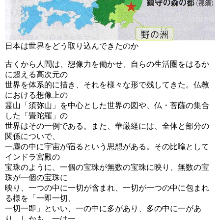
日本は世界をどう取り込んできたのか
古くから人間は、想像力を働かせ、自らの生活圏をはるか
に超える高次元の
世界を体系的に描き、それを様々な形で残してきた。仏教
における想像上の
霊山「須弥山」を中心とした世界の図や、仏・菩薩の集合
した「畳陀羅」の
世界はその一例である。また、華厳経には、全体と部分の
関係についで、
一塵の中に宇宙が宿るという思想がある。その比喩として
インドラ宮殿の
宝珠のように、一個の宝珠が無数の宝珠に映り、無数の宝
珠が一個の宝珠に
映り、一つの中に一切が含まれ、一切が一つの中に包まれ
る様を「一即一切、
一切一即」といい、一の中に多があり、多の中に一があ
り、しかも、一は一、