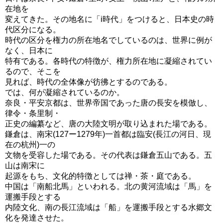
在地を
変えてきた。その地名に「i時代」をつけると、日本史の時
代区分になる。
時代の区分を権力の所在地名でしているのは、世界に例が
なく、日本に
特有である。各時代の特徴が、権力所在地に凝縮されてい
るので、そこを
見れば、時代の全体像が彷彿とするのである。
では、何が凝縮されているのか。
奈良・平安京都は、世界帝国であった唐の長安を模倣し、
律令・条里制・
正史の編纂など、唐の大陸文明が取り込まれた場である。
鎌倉は、南宋(127ー1279年)一首都は臨安(長江の河日、現
在の杭州)一の
文物を受容した場である。その代表は鎌倉五山である。五
山は南宋に
起源をもち、文化的特徴としては禅・茶・庭である。
中国は「南船北馬」といわれる。北の黄河流域は「馬」を
運搬手段とする
内陸文化、南の長江流域は「船」を運搬手段とする水郷文
化を発達させた。