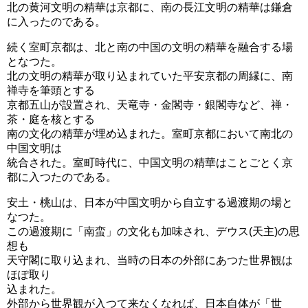
北の黄河文明の精華は京都に、南の長江文明の精華は鎌倉
に入ったのである。
続く室町京都は、北と南の中国の文明の精華を融合する場
となつた。
北の文明の精華が取り込まれていた平安京都の周縁に、南
禅寺を筆頭とする
京都五山が設置され、天竜寺・金閣寺・銀閣寺など、禅・
茶・庭を核とする
南の文化の精華が埋め込まれた。室町京都において南北の
中国文明は
統合された。室町時代に、中国文明の精華はことごとく京
都に入つたのである。
安土・桃山は、日本が中国文明から自立する過渡期の場と
なつた。
この過渡期に「南蛮」の文化も加味され、デウス(天主)の思
想も
天守閣に取り込まれ、当時の日本の外部にあつた世界観は
ほぽ取り
込まれた。
外部から世界観が入つて来なくなれば、日本自体が「世