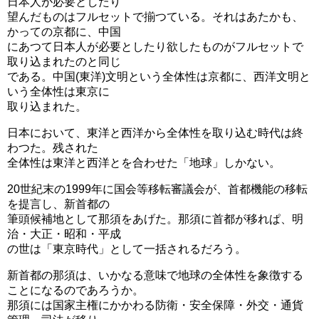
日本人が必要としたり
望んだものはフルセットで揃つている。それはあたかも、
かっての京都に、中国
にあつて日本人が必要としたり欲したものがフルセットで
取り込まれたのと同じ
である。中国(東洋)文明という全体性は京都に、西洋文明と
いう全体性は東京に
取り込まれた。
日本において、東洋と西洋から全体性を取り込む時代は終
わつた。残された
全体性は東洋と西洋とを合わせた「地球」しかない。
20世紀末の1999年に国会等移転審議会が、首都機能の移転
を提言し、新首都の
筆頭候補地として那須をあげた。那須に首都が移れぱ、明
治・大正・昭和・平成
の世は「東京時代」として一括されるだろう。
新首都の那須は、いかなる意味で地球の全体性を象徴する
ことになるのであろうか。
那須には国家主権にかかわる防衛・安全保障・外交・通貨