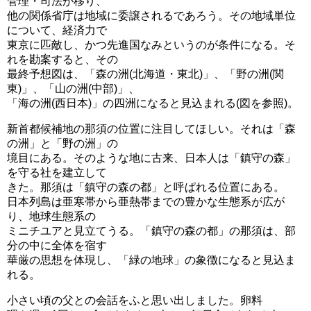
管理・司法が移り、
他の関係省庁は地域に委譲されるであろう。その地域単位
について、経済力で
東京に匹敵し、かつ先進国なみというのが条件になる。そ
れを勘案すると、その
最終予想図は、「森の洲(北海道・東北)」、「野の洲(関
東)」、「山の洲(中部)」、
「海の洲(西日本)」の四洲になると見込まれる(図を参照)。
新首都候補地の那須の位置に注目してほしい。それは「森
の洲」と「野の洲」の
境目にある。そのような地に古来、日本人は「鎮守の森」
を守る社を建立して
きた。那須は「鎮守の森の都」と呼ぱれる位置にある。
日本列島は亜寒帯から亜熱帯までの豊かな生態系が広が
り、地球生態系の
ミニチユアと見立てうる。「鎮守の森の都」の那須は、部
分の中に全体を宿す
華厳の思想を体現し、「緑の地球」の象徴になると見込ま
れる。
小さい頃の父との会話をふと思い出しました。卵料