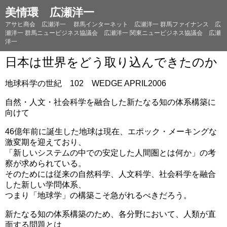
美情環 広瀬洋一
アサヒ商会 広瀬洋一 群馬インターネット 広瀬洋一 群馬ファイナンス 広
瀬洋一 群馬ニュービジネス協議会 広瀬洋一 関東ニュービジネス協議会 広瀬
洋一
日本は世界をどう取り込んできたのか
地球科学の世紀 102 WEDGE APRIL2006
自然・人文・社会科学を融合した新たなる知の体系構築に
向けて
46億年前に誕生した地球は現在、エポック・メーキングな
激変期を迎えており、
「新しいシステムの中での安定した人間圏とは何か」の考
察が求められている。
そのためには従来の自然科学、人文科学、社会科学を融合
した新しい学問体系、
つまり「地球学」の構築こそ急がれるべきだろう。
新たなる知の体系構築のため、各分野において、人類が直
面する問題とは