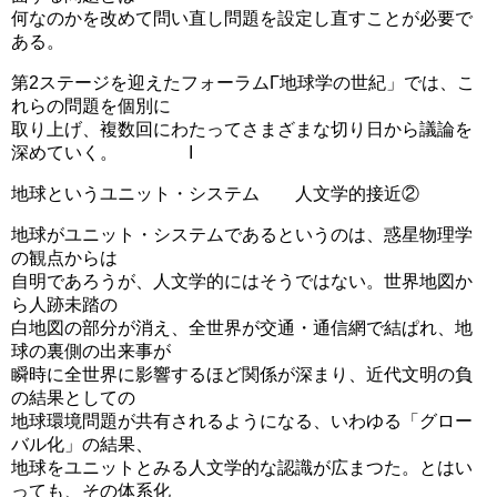
何なのかを改めて問い直し問題を設定し直すことが必要で
ある。
第2ステージを迎えたフォーラムΓ地球学の世紀」では、こ
れらの問題を個別に
取り上げ、複数回にわたってさまざまな切り日から議論を
深めていく。 I
地球というユニット・システム 人文学的接近②
地球がユニット・システムであるというのは、惑星物理学
の観点からは
自明であろうが、人文学的にはそうではない。世界地図か
ら人跡未踏の
白地図の部分が消え、全世界が交通・通信網で結ぱれ、地
球の裏側の出来事が
瞬時に全世界に影響するほど関係が深まり、近代文明の負
の結果としての
地球環境問題が共有されるようになる、いわゆる「グロー
バル化」の結果、
地球をユニットとみる人文学的な認識が広まつた。とはい
っても、その体系化