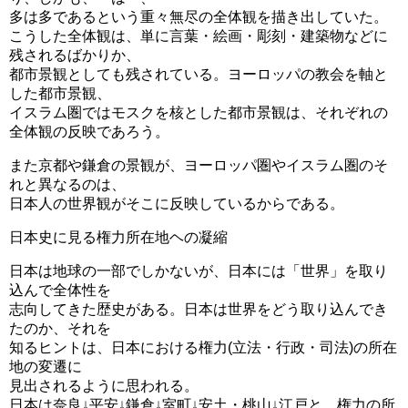
多は多であるという重々無尽の全体観を描き出していた。
こうした全体観は、単に言葉・絵画・彫刻・建築物などに
残されるばかりか、
都市景観としても残されている。ヨーロッパの教会を軸と
した都市景観、
イスラム圏ではモスクを核とした都市景観は、それぞれの
全体観の反映であろう。
また京都や鎌倉の景観が、ヨーロッパ圏やイスラム圏のそ
れと異なるのは、
日本人の世界観がそこに反映しているからである。
日本史に見る権力所在地ヘの凝縮
日本は地球の一部でしかないが、日本には「世界」を取り
込んで全体性を
志向してきた歴史がある。日本は世界をどう取り込んでき
たのか、それを
知るヒントは、日本における権力(立法・行政・司法)の所在
地の変遷に
見出されるように思われる。
日本は奈良↓平安↓鎌倉↓室町↓安土・桃山↓江戸と、権力の所