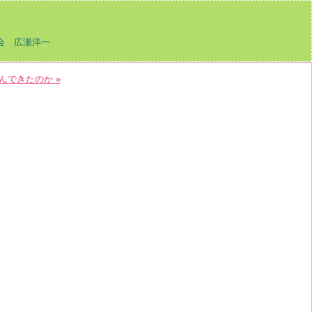
会 広瀬洋一
んできたのか »