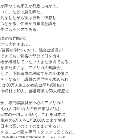
雪が降つても矛先が行政に向かう。
スコミ、などは急先鋒だ。
批判をしながら実は行政に依存し
もつながる。住民が当事者意識を
再生にも不可欠である。
議員の専門職化。
にする方向もある。
(首長)が持つており、議会は首長が
はできても、骨格の部分で口を出す
定権が機能していない大きな原因である。
能を果たすには、アメリカの州議会、
ように、予算編成の段階でその全体像に
。そうなると、議員の専門性が求められ
l00万人以上の都市は平均l50名の
市町村で10人、都道府県で50人程度で、
うか。専門職議員が中心のアメリカの
人(人口l99万人の神戸市は72人)、
も日本の平均より低い)。これを日本に
現在の6万人を1万2000人にまで削減
と日本は高いのでそのままとすると、
減できる。この額を専門スタッフに充てると、
、１議会当り20名程度雇えることになる。