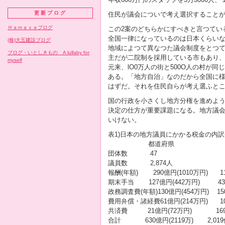
更新ブログ
住民が議会についで考え選択すること
Ｈａｍａｙａブログ
この2案のどちらかにすべきと言つてい
全国一律になっているのは日本くらい
(株)大五建設ブログ
地域によつて異なつた議会制度をとつ
ブログ・いとしきもの A lullaby for
主だが二院制を採用している市もあり、
myself
元来、lO0万人の街と500O人の村が
ある。「地方自治」なのだから全国に
はずだ。それを住民自らが考え選ふと
国の行政を小さくし地方分権を進めよ
決定の仕方が重要課題になる。地方議
いけない。
表1)日本の地方議員にかかる税金の内訳
都道府県 
団体数 47 73
議員数 2,874人 21,
報酬(年額) 290億円(1010万円) 11
期末手当 127億円(442万円) 434億
政務調査費(年額)130億円(454万円) 15
費用弁償・諸経費61億円(214万円) 10
共済費 21億円(72万円) 169億円
合計 630億円(2119万) 2,019億円