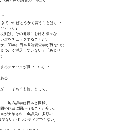
ので36万円が議員の「小遣い」
とは
が生きていればとやかく言うことはない。
だろうか?
の役割は、その地域における様々な
使い道をチェックすることだ。
か。00年に日本世論調査会が行なつた
「まつたく満足していない」「あまり
た。
対するチェックが働いていない
がある
るが、「そもそも論」として、
。
して、地方議会は日本と同様、
夜間や休日に開かれることが多い。
手当が支給され、全議員に多額の
は少ないがボランティアでもない)