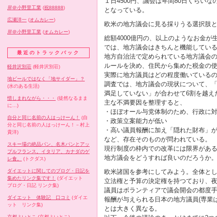
１日4500円、議会は年間80日くらいな
岸＠小野里工業
(
祝88888
)
となっている。
広瀬洋一
(
オムカレー
)
欧米の地方議会に見る採りうる選択肢
岸＠小野里工業
(
オムカレー
)
総額4000億円の、以上のようなお金
では、地方議会はきちんと機能している
最近のトラックバック
地方自治法で定められている地方議会
ルールを決め、住民から集めた税金の
軽井沢別荘
(軽井沢別荘)
実際に地方議員はどの程度働いているの
地ビールではなく「地サイダー」？
調査では、地方議会の現状について、
(水のある生活)
満足していない」が合わせて6割を越え
惜しまれながら・・・
(徒然なるまま
主な不満要因を整理すると、
に…)
・ほぼオール与党体制のため、行政に
自分と同じ名前の人はっけーん！
(自
・政策立案能力が低い
分と同じ名前の人はっけーん！－村上
・高い議員報酬に加え「隠れた財布」
貴洋)
など、存在そのものが問われている。
スキー場の絶品パン、名木パンとアッ
現行制度の枠内での改革には限界があ
プルフランス。イタリア、カナダのゲ
地方議会をどうすれば良いのだろうか
レ食。
(トクダス)
欧米諸国を参考にしてみよう。全体と
ダイエットに関してのブログ・日記を
集めたリンク集です！
(ダイエット
立法権と予算の決定権を持つており、
ブログ・日記 リンク集)
議員はボランティアで議会開会の都度
ダイエット 体験記 口コミ
(ダイエ
報酬が与えられる日本の地方議員(専業
ット リンク集)
とは大きく異なる。
京都よいとこ
(京都よいとこ)