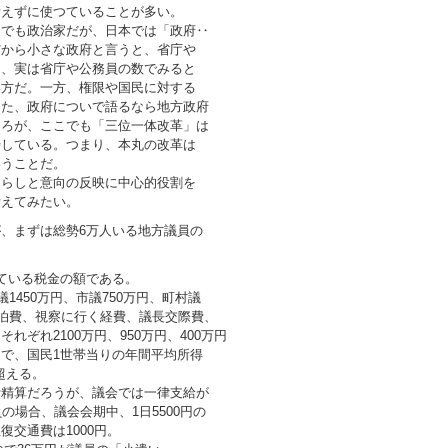
考えずに使つていることが多い。
国でも政治家だが、日本では「政府‥
だから小さな政府と言うと、省庁や
し、実は省庁や公務員の数でみると
い方だ。一方、権限や国民に対する
また、政府についで語るなら地方政府
ころが、ここでも「三位一体改革」は
始している。つまり、本丸の改革は
いうことだ。
暮らしと意向の反映に中心的役割を
考えてみたい。
、まずは総勢6万人いる地方議員の
。
ている税金の額である。
1450万円、市議750万円、町村議
宿泊費、視察に行く経費、議長交際費、
ぞれ2100万円、950万円、400万円
で、国民1世帯当りの年間平均所得
を超える。
費精算だろうが、議会では一律支給が
の場合、議会会期中、1日5500円の
交通費は1000円。