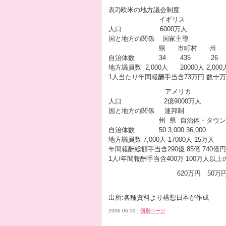
表2)欧米の地方議会制度
イギリス フ
人口 6000万人 6
国と地方の関係 国家主導
県 市町村 州 
自治体数 34 435 26
地方議員数 2,000人 20000人 2
1人当たり年間報酬手当含73万円 
アメリカ 
人口 2億9000万人 
国と地方の関係 連邦
州 県 自治体・タウンシッ
自治体数 50 3,000 36,000
地方議員数 7,000人 17000人 15万
年間報酬総額手当含290億 85億 740億
1人/年間報酬手当含400万 100万人以上
620万円 50万円程度
出所:各種資料より構想日本が作成
2006-06-19
|
個別ページ