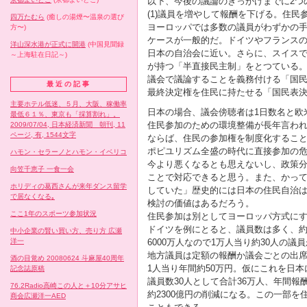
以下、今後の議論のきっかけまでに2つ
(1)議員を増やして報酬を下げる。住民
四万たむら
(癒しの湯煙〜温泉の選び
ヨーロッパでは多数の議員がわずかの
方〜)
ケースが一般的だ。ドイツやフランスの
洋山深水港が正式に開港
(中国見聞録
日本の自治会に近い。さらに、スイス
～上海駐在日記～)
が持つ「半直接民主制」をとつている
議会で議論することを義務付ける「国民
最近の記事
最終決定権を住民に持たせる「国民表決
主要ホテル低迷、５月、大阪、稼働率
日本の場合、議会傍聴者は1日数名と欧
最低６１％、東京も「採算割れ」。
住民参加のための環境整備が長年言わ
2009/07/04, 日本経済新聞 朝刊, 11
ページ, 有, 1544文字
ならば、住民の参加権を制度化するこ
ポピユリズム全盛の時代に直接参加の
ハモン・セラーノとハモン・イベリコ
今より悪くなるとも思えないし、政策
向笠千恵子 一食一会
ことで対応できると思う。また、かっ
ホリディの葛西さんが来年ダンス留学
していた」歴史的には日本の住民自治
で居なくなる｡
検討の価値はあるだろう。
ここ1年のスポーツ参加状況
住民参加は別としてヨーロッパ方式に
ドイツを例にとると、議員数は多く、約2
中小企業の賢い買い方、売り方 広瀬
6000万人なので1万人当り約30人の議
洋一
地方議員は定額の報酬か議会ごとの出
酒の目覚め 20080624 斗麻屋40周年
1人当り年間約50万円。仮にこれを日
記念誌原稿
議員数30人として合計36万人、年間報
76.2Radio高崎この人と＋10分アサヒ
約2300億円の削減になる。この一部を
商会広瀬洋一AED