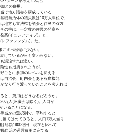
のパターンを考えてみた。
参加との併用。
手当で地方議会を構成している
基礎自治体の議員数は10万人単位で、
では地方も立法権を議会と住民の双方
。その柱は、一定数の住民の発案を
発案(イニシアティブ)」と、
(レファレンダム)」だ。
米に比べ極端に少ない。
れ続けているが何も変わらない。
とも議論すれば良い。
危険性も指摘されようが、
分野ごとに参加のレベルを変える
ては自治会、町内会もある程度機能
はかなり行き渡っていたことを考えれぱ
すると、費用はどうなるだろうか。
0万人(州議会は除く)。人口が
員がいることになる。
席手当かの選択制で、平均すると
本に当てはめてみると、人口1万人当り
酬は総額1800億円。現在と比べて
住民自治の運営費用に充てる