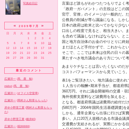
言葉ほど誰もがわかつたつもりでよく
写真絵日記
「政府‥ガバメント」の主役はどこの
官庁、官僚」のイメージが一般的だ。
公務員の削減が専ら議論になる。しか
日本の政府は欧米と比べてかなり少な
«
»
2009年7月
口出しの程度で見ると、相当大きい。
日
月
火
水
木
金
土
も含めて議論しなければならない。と
1
2
3
4
国と地方自治体のお金のやりとりに終
5
6
7
8
9
10
11
まだほとんど手付かずで、これからと
12
13
14
15
16
17
18
そこで、ここでは本来は住民の日々の
19
20
21
22
23
24
25
果たすべき地方議会のあり方について
26
27
28
29
30
31
あまりケチなことは言いたくないのだが
最近のコメント
コストパフォーマンスから見ていこう
広瀬洋一
(
馬 鹿 鯨
)
表1をご覧頂きたい。地方議会に使われ
１人当りの報酬+期末手当が、都道府県議
midori
(
馬 鹿 鯨
)
360万円。それに議会開催時の交通・
広瀬洋一
(
オフイス空室率
)
海外視察支度料など諸費用を加えると、それ
広瀬洋一
(
岡村さん勲章もらった
)
となる。都道府県議は諸費用の給付だけ
(580万円・2004年国民生活基礎調査)
岸＠小野里工業
(
岡村さん勲章もらっ
た
)
しかも、通常企業なら出張に行けば実
多い。人口20万人規模のある市議会議員
岸＠小野里工業
(
碓井峠
)
交通費が支給されるが、実際にかかる往復
広瀬洋一
(
祝88888
)