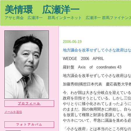
美情環 広瀬洋一
アサヒ商会 広瀬洋一 群馬インターネット 広瀬洋一 群馬ファイナンス
2006-06-19
地方議会を改革せずして小さな政府は
WEDGE 2006 APRIL
羅針盤 Axis of coordinates 43
地方議会を改革せずして小さな政府は
加藤秀樹(構想日本代表 慶応義塾大学教
今、わが国は大きな分岐点を迎えてい
政府を目指そうとしている。しかし三
やりとりに矮小化されてしまったよう
プロフィール
のままだ。国の御用聞きに終始し、自
メールを送信
を放置して権限と財源を委譲しても、
やカネについて、早急に議論を進める
フォトアルバム
「小さな政府」とは本当のところ何な