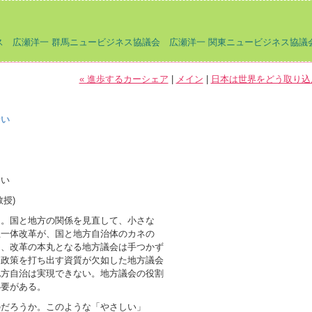
 広瀬洋一 群馬ニュービジネス協議会 広瀬洋一 関東ニュービジネス協議
« 進歩するカーシェア
|
メイン
|
日本は世界をどう取り込
ない
ない
授)
る。国と地方の関係を見直して、小さな
位一体改革が、国と地方自治体のカネの
に、改革の本丸となる地方議会は手つかず
ら政策を打ち出す資質が欠如した地方議会
地方自治は実現できない。地方議会の役割
必要がある。
のだろうか。このような「やさしい」