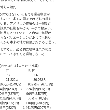
が地方自治だ
るのではない。そもそも議会制度が
なもので、多くの国はそれぞれの州や
ている。アメリカの市議会は一院制が
議員の任期もl年から6年まで幅広い。
同じ制度をとつていること自体に無理が
様々なバリエーションがあつても良い
ころから本来の地方自治が始まると思う。
うとすると、必然的に地域住民の意思
会についてきちんと議論しないと
(カッコ内は1人当たり換算)
市 町村
9 1,656
222人 36,072人
65億円(549万) 962億円(267万円)
円(204万円) 324億円(90万円)
0億円(82万円) 9億円(2.5万円)
1億円(48万円) 36億円(18万円)
(79万円) 110億円(30万円)
(952万) 1,441億円(399万円)