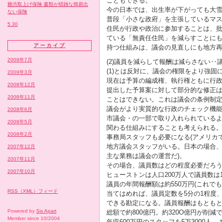
こともできる。
難渋取上げ保険 書類が煩雑な簡易出
今の日本では、出生率が下がっても大
ない保険
普段「小さな政府」を主張しているマ
5.30
住民が行政や政治に参加することは、
ている「無責任住民」を減らすことに
アーカイブ
持つ仕組みは、議会の見直しにも地方
2009年7月
(2)議員を減らして報酬は減らさない‥
(1)とは反対に、議会の権限をより強固
2009年3月
現在は予算の編成権、執行権ともに行政
2008年12月
提出した予算案に対して部分的な修正
2008年11月
ことはできない。これは議会の条例制
議会がより実質的な行政のチェック機
2008年6月
市議会・の一部で取り入れられている
2008年5月
関わる仕組みにすることも考えられる
2008年2月
事務局スタッフも必要になる(アメリカでは
地方議会スタッフがいる。日本の場合、
2007年12月
主な業務は議会の運営だ)。
2007年11月
その場合、議員数はどの程度必要だろ
2007年10月
ヒューストンは人口200万人で議員数は14
議員の年間報酬額は約550万円(これで
RSS（XML）フィード
当てはめれば、議員定数を5分の1程度、
できる勘定になる。議員報酬はもとも
Powered by
Six Apart
総額で約800億円。約320O億円が削
Member since 10/2004
年収600万円のスタッフを5万3000人