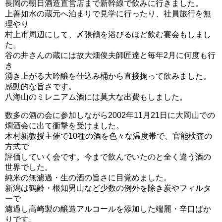
長岡の朝日酒造直営店まで新幹線で飲みに行きました。
上善如水の蔵元へ泊まりで見学に行ったり、社員旅行を無
理やり
村上市周辺にして、〆張鶴を浴びるほど飲む宴会もしまし
た。
谷の井さんの蔵には故大畑俊夫師匠達と毎年2月に何度も行
き
湧き上がる大吟醸を仕込み桶から直接掬って飲みました。
感動的な旨さです。
八海山のミレニアム酒には莫大な出費もしました。
数多の酒の会に参加しながら2002年11月21日に大岡山での
燗酒会に出て衝撃を受けました。
木村新教授主催で10種の酒を色々な温度帯で、官能検査の
方式で
評価していく会です。今まで飲んでいたのと全く違う酒の
世界でした。
純米の無濾過・生の酒の旨さに目覚めました。
新潟は鶴齢・根知男山など少数の例外を除き炭やフィルタ
ーで
濾過し高崎製の醸造アルコールを添加した端麗・辛口ばか
りです。