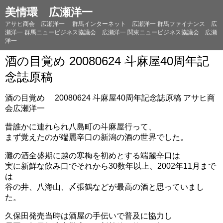
美情環 広瀬洋一
アサヒ商会 広瀬洋一 群馬インターネット 広瀬洋一 群馬ファイナンス 広
瀬洋一 群馬ニュービジネス協議会 広瀬洋一 関東ニュービジネス協議会 広瀬
洋一
酒の目覚め 20080624 斗麻屋40周年記
念誌原稿
酒の目覚め 20080624 斗麻屋40周年記念誌原稿 アサヒ商
会広瀬洋一
昔誰かに連れられ八島町の斗麻屋行って、
まず覚えたのが端麗辛口の新潟の酒の世界でした。
灘の酒全盛期に越の寒梅を初めとする端麗辛口は
実に新鮮な飲み口でそれから30数年以上、2002年11月まで
は
谷の井、八海山、〆張鶴などが最高の酒と思っていまし
た。
久保田発売当時は酒屋の手伝いで普及に協力し