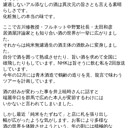
濾過しないアル添なしの酒は異次元の旨さとも言える素晴
らしさです。
化粧無しの本当の味です。
ここで古川修教授・フルネット中野繁社長・太田和彦
居酒屋評論家とも知り合い酒の世界が一挙に広がりまし
た。
それからは純米無濾過生の酒主体の酒飲みに変身しまし
た。
自分で酒を囲って熟成させたり、旨い酒を求めて全国に
雄飛したりもしています。NHKは旨そうに飲む私を2回放送
しています。
今年の12月には青木酒造で鶴齢の造りを見、龍言で味わう
ツアーを計画しています。
酒の好みが変わった事を井上暁時さんに話すと
端麗辛口を群馬で広めた本人が変節するわけには
いかないと言われてしまいました。
しかし最近「純米をたずねて」と店に札を張り出し
幅が広がったような気がします。お客により多様な
酒の世界を体験させようという、年の割には積極的な